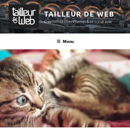
Aller
au
TAILLEUR DE WEB
contenu
Création de sites Internet & ce qui va avec
principal
Menu