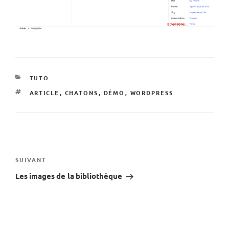
CATÉGORIES
TUTO
ÉTIQUETTES
ARTICLE
,
CHATONS
,
DÉMO
,
WORDPRESS
Navigation
de
Article
SUIVANT
suivant
Les images de la bibliothèque
l’article