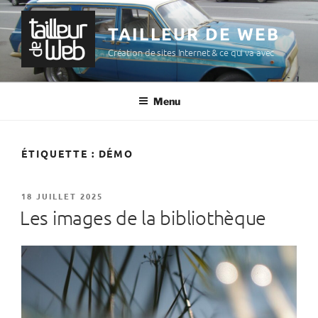
Aller
au
TAILLEUR DE WEB
contenu
Création de sites Internet & ce qui va avec
principal
Menu
ÉTIQUETTE :
DÉMO
PUBLIÉ
18 JUILLET 2025
LE
Les images de la bibliothèque