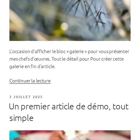
L’occasion d’afficher le bloc « galerie » pour vous présenter
mes chefs d’œuvres. Tout le détail pour Pour créer cette
galerie en fin d’article.
de
Continuer la lecture
« Les
images
PUBLIÉ
3 JUILLET 2025
LE
de
Un premier article de démo, tout
la
simple
bibliothèque »