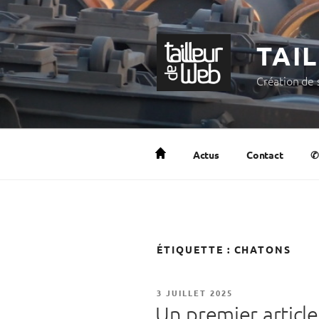
Aller
au
contenu
TAI
principal
Création de s
Actus
Contact
✆
ÉTIQUETTE :
CHATONS
PUBLIÉ
3 JUILLET 2025
LE
Un premier articl