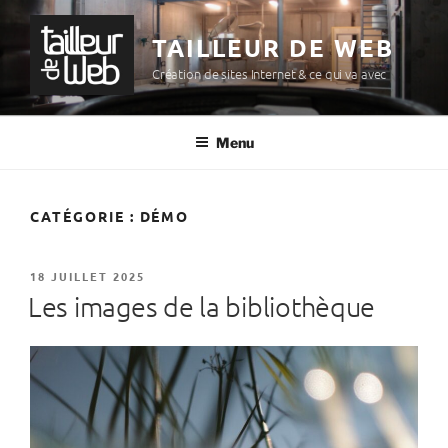
Aller
au
TAILLEUR DE WEB
contenu
Création de sites Internet & ce qui va avec
principal
Menu
CATÉGORIE :
DÉMO
PUBLIÉ
18 JUILLET 2025
LE
Les images de la bibliothèque